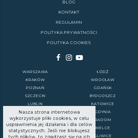
BLOG
KONTAKT
REGULAMIN
POLITYKA PRYWATNOŚCI
POLITYKA COOKIES
WARSZAWA
ŁÓDŹ
KRAKÓW
WROCŁAW
POZNAŃ
GDAŃSK
SZCZECIN
BYDGOSZCZ
LUBLIN
KATOWICE
Nasza strona internetowa
BIAŁYSTOK
GDYNIA
wykorzystuje pliki cookies, w celu
CZĘSTOCHOWA
RADOM
usprawnienia jej działania i dla celów
SOSNOWIEC
KIELCE
statystycznych. Jeśli nie blokujesz
TORUŃ
GLIWICE
tych plików, to zgadzasz się na ich