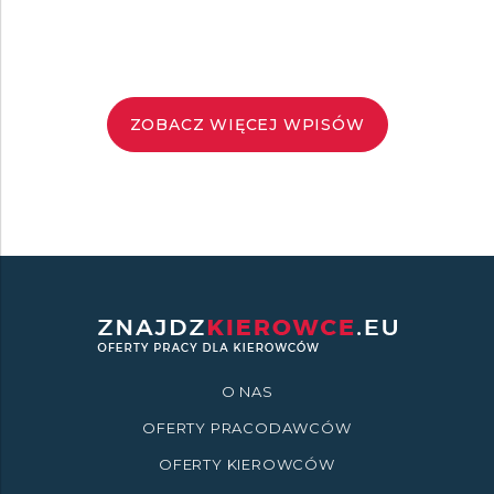
ZOBACZ WIĘCEJ WPISÓW
O NAS
OFERTY PRACODAWCÓW
OFERTY KIEROWCÓW