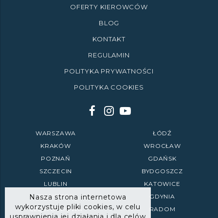
OFERTY KIEROWCÓW
BLOG
KONTAKT
REGULAMIN
POLITYKA PRYWATNOŚCI
POLITYKA COOKIES
WARSZAWA
ŁÓDŹ
KRAKÓW
WROCŁAW
POZNAŃ
GDAŃSK
SZCZECIN
BYDGOSZCZ
LUBLIN
KATOWICE
Nasza strona internetowa
BIAŁYSTOK
GDYNIA
wykorzystuje pliki cookies, w celu
CZĘSTOCHOWA
RADOM
usprawnienia jej działania i dla celów