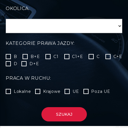
OKOLICA:
KATEGORIE PRAWA JAZDY:
B
B+E
C1
C1+E
C
C+E
D
D+E
PRACA W RUCHU:
Lokalne
Krajowe
UE
Poza UE
SZUKAJ