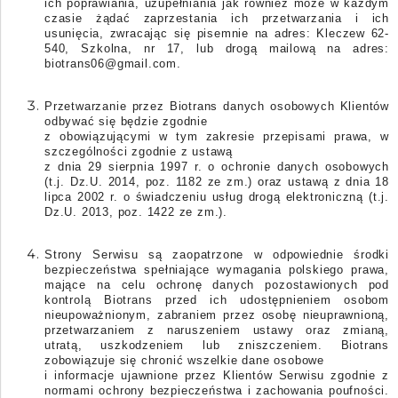
ich poprawiania, uzupełniania jak również może w każdym
czasie żądać zaprzestania ich przetwarzania i ich
usunięcia, zwracając się pisemnie na
adres:
Kleczew 62-
540, Szkolna, nr 17
,
lub drogą mailową na adres:
biotrans06@gmail.com.
Przetwarzanie przez Biotrans danych osobowych Klientów
odbywać się będzie zgodnie
z obowiązującymi w tym zakresie przepisami prawa, w
szczególności zgodnie z ustawą
z dnia 29 sierpnia 1997 r. o ochronie danych osobowych
(t.j. Dz.U. 2014, poz. 1182 ze zm.)
oraz ustawą z dnia 18
lipca 2002 r. o świadczeniu usług drogą elektroniczną (t.j.
Dz.U. 2013, poz. 1422 ze zm.).
Strony Serwisu są zaopatrzone w odpowiednie środki
bezpieczeństwa spełniające wymagania polskiego prawa,
mające na celu ochronę danych pozostawionych pod
kontrolą Biotrans przed ich udostępnieniem osobom
nieupoważnionym, zabraniem przez osobę nieuprawnioną,
przetwarzaniem z naruszeniem ustawy oraz zmianą,
utratą, uszkodzeniem lub zniszczeniem. Biotrans
zobowiązuje się chronić wszelkie dane osobowe
i informacje ujawnione przez Klientów Serwisu zgodnie z
normami ochrony bezpieczeństwa i zachowania poufności.