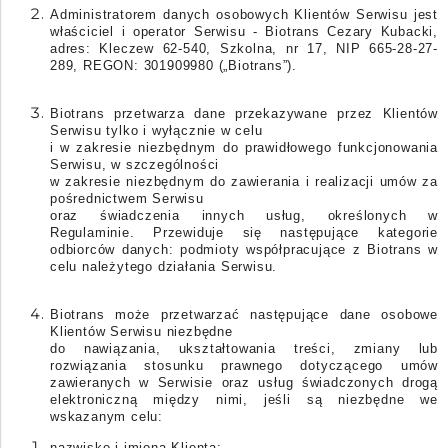
Administratorem danych osobowych Klientów Serwisu jest
właściciel i operator Serwisu -
Biotrans Cezary Kubacki,
adres: Kleczew 62-540, Szkolna, nr 17, NIP 665-28-27-
289, REGON: 301909980
(„
Biotrans
”).
Biotrans przetwarza dane przekazywane przez Klientów
Serwisu tylko i wyłącznie w celu
i w zakresie niezbędnym do prawidłowego funkcjonowania
Serwisu, w szczególności
w zakresie niezbędnym do zawierania i realizacji umów za
pośrednictwem Serwisu
oraz
świadczenia innych usług, określonych w
Regulaminie. Przewiduje się następujące kategorie
odbiorców danych: podmioty współpracujące z Biotrans w
celu należytego działania Serwisu.
Biotrans
może przetwarzać następujące dane osobowe
Klientów Serwisu
niezbędne
do nawiązania, ukształtowania treści, zmiany lub
rozwiązania stosunku prawnego dotyczącego umów
zawieranych w Serwisie oraz usług świadczonych drogą
elektroniczną między nimi, jeśli są niezbędne we
wskazanym celu:
nazwisko i imiona Klienta;