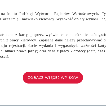
 na konto Polskiej Wytwórni Papierów Wartościowych. Ty
 oraz imię i nazwisko kierowcy. Wysokość opłaty wynosi 172,
ć dane z karty, poprzez wyświetlenie na ekranie tachogra
ych z pracy kierowcy. Zapisane dane należy przechowywać pr
raju rejestracji, dacie wydania i wygaśnięcia ważności kart
a, numer prawa jazdy) oraz dane z pracy kierowcy (data, czas
ości).
ZOBACZ WIĘCEJ WPISÓW