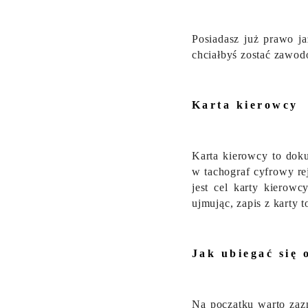
Posiadasz już prawo j
chciałbyś zostać zawod
Karta kierowcy
Karta kierowcy to dok
w tachograf cyfrowy rej
jest cel karty kierow
ujmując, zapis z karty t
Jak ubiegać się 
Na początku warto zazn