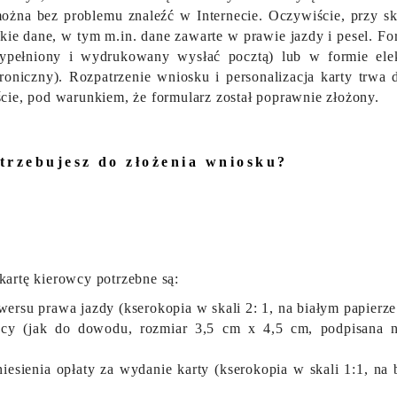
ożna bez problemu znaleźć w Internecie. Oczywiście, przy s
kie dane, w tym m.in. dane zawarte w prawie jazdy i pesel. F
ypełniony i wydrukowany wysłać pocztą) lub w formie elek
troniczny). Rozpatrzenie wniosku i personalizacja karty trwa
ście, pod warunkiem, że formularz został poprawnie złożony.
trzebujesz do złożenia wniosku?
kartę kierowcy potrzebne są:
wersu prawa jazdy (kserokopia w skali 2: 1, na białym papierz
wcy (jak do dowodu, rozmiar 3,5 cm x 4,5 cm, podpisana 
sienia opłaty za wydanie karty (kserokopia w skali 1:1, na 