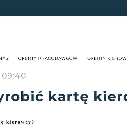
NAS
OFERTY PRACODAWCÓW
OFERTY KIERO
 09:40
yrobić kartę kie
tę kierowcy?