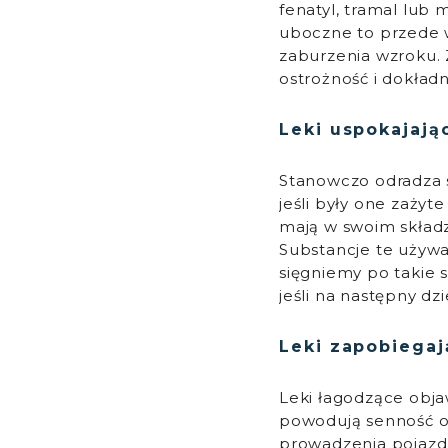
fenatyl, tramal lub
uboczne to przede w
zaburzenia wzroku.
ostrożność i dokład
Leki uspokajają
Stanowczo odradza 
jeśli były one zażyt
mają w swoim skład
Substancje te używa
sięgniemy po takie 
jeśli na następny d
Leki zapobiega
Leki łagodzące obja
powodują senność or
prowadzenia pojazd