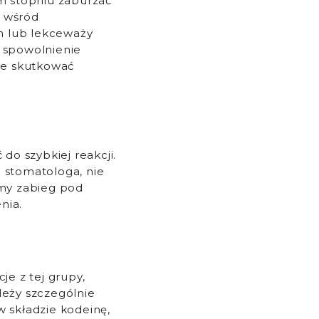
m stopniu zaburzać
h wśród
ch lub lekceważy
ż spowolnienie
że skutkować
do szybkiej reakcji.
 stomatologa, nie
śmy zabieg pod
nia.
je z tej grupy,
leży szczególnie
w składzie kodeinę,