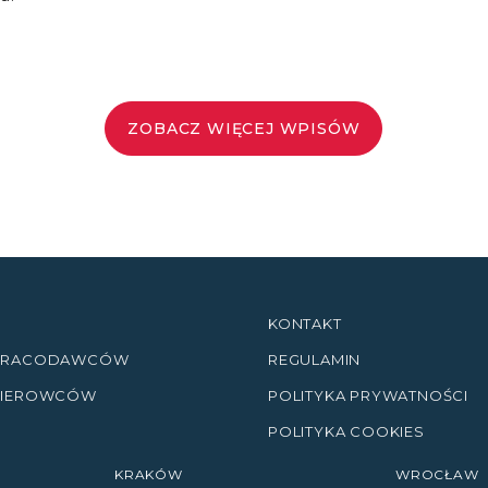
ZOBACZ WIĘCEJ WPISÓW
KONTAKT
 PRACODAWCÓW
REGULAMIN
KIEROWCÓW
POLITYKA PRYWATNOŚCI
POLITYKA COOKIES
KRAKÓW
WROCŁAW