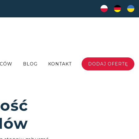
WCÓW
BLOG
KONTAKT
DODAJ OFERTĘ
ność
dów