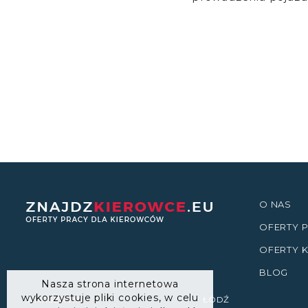
O NAS
OFERTY
OFERTY 
BLOG
Nasza strona internetowa
wykorzystuje pliki cookies, w celu
WARSZAWA
ŁÓDŹ