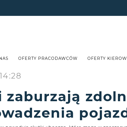
NAS
OFERTY PRACODAWCÓW
OFERTY KIERO
14:28
i zaburzają zdol
owadzenia pojaz