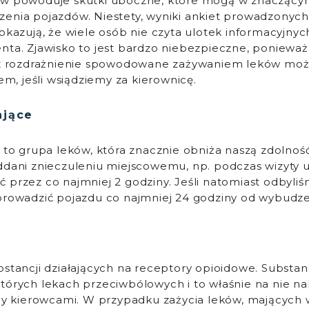
ów powoduje skutki uboczne, które mogą w znaczący
enia pojazdów. Niestety, wyniki ankiet prowadzonyc
pokazują, że wiele osób nie czyta ulotek informacyjny
nta. Zjawisko to jest bardzo niebezpieczne, poniewa
raz rozdrażnienie spowodowane zażywaniem leków mo
 jeśli wsiądziemy za kierownicę.
ające
 to grupa leków, która znacznie obniża naszą zdolność 
ddani znieczuleniu miejscowemu, np. podczas wizyty u
 przez co najmniej 2 godziny. Jeśli natomiast odbyli
prowadzić pojazdu co najmniej 24 godziny od wybudze
stancji działających na receptory opioidowe. Substanc
tórych lekach przeciwbólowych i to właśnie na nie na
śmy kierowcami. W przypadku zażycia leków, mających 