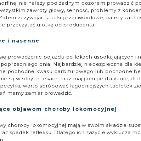
 morfinę, nie należy pod żadnym pozorem prowadzić poj
szystkim zawroty głowy, senność, problemy z koncent
 Zatem zażywając środki przeciwbólowe, należy zach
nie przeczytać ulotkę od producenta.
ce i nasenne
się prowadzenie pojazdu po lekach uspokajających i 
e poprzedniego dnia. Najbardziej niebezpieczne dla ki
zie pochodne kwasu barbiturowego lub pochodne be
ne są w silnych lekach oraz mają długie działanie, dl
specyfiki, warto spróbować łagodniejszych tabletek zi
zień mamy zamiar prowadzić.
jące objawom choroby lokomocyjnej
wy choroby lokomocyjnej mają w swoim składzie subst
az spadek refleksu. Dlatego ich zażycie wyklucza mo
u.