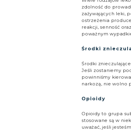
Wiele rodzajów lek
zdolność do prowadz
zażywających leki, 
ostrzeżenia produce
reakcji, senność o
poważnym wypadkiem,
Środki znieczul
Środki znieczulające
Jeśli zostaniemy po
powinniśmy kierować
narkozą, nie wolno 
Opioidy
Opioidy to grupa sub
stosowane są w niek
uważać, jeśli jeste