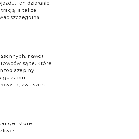
azdu. Ich działanie
racją, a także
ować szczególną
nasennych, nawet
erowców są te, które
nzodiazepiny.
atego zanim
ołowych, zwłaszcza
ancje, które
żliwość