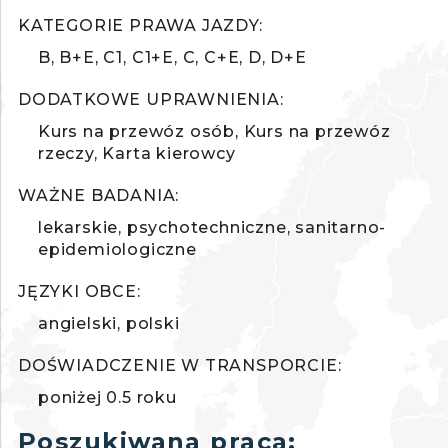
KATEGORIE PRAWA JAZDY:
B
B+E
C1
C1+E
C
C+E
D
D+E
DODATKOWE UPRAWNIENIA:
Kurs na przewóz osób
Kurs na przewóz
rzeczy
Karta kierowcy
WAŻNE BADANIA:
lekarskie
psychotechniczne
sanitarno-
epidemiologiczne
JĘZYKI OBCE:
angielski
polski
DOŚWIADCZENIE W TRANSPORCIE:
poniżej 0.5 roku
Poszukiwana praca: