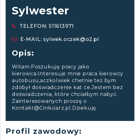
Sylwester
TELEFON: 511613971
E-MAIL:
sylwek.oczek@o2.pl
Opis:
Witam.Poszukuję pracy jako
kierowca.Interesuje mnie praca kierowcy
autobusu,aczkolwiek chetnie też bym
zdobył doświadczenie kat ce.Jestem bez
doświadczenia, ktòre chciałbym nabyć.
Zainteresowanych proszę o
Kontakt@Cinkciarz.pl.Dziekuję
Profil zawodowy: