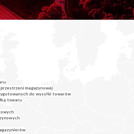
aru
 przestrzeni magazynowej
rzygotowanych do wysyłki towarów
yłką towaru
ynowych
azynowych
magazynierów