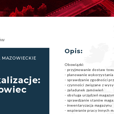
dów
Opis:
, MAZOWIECKIE
Obowiązki:
- przyjmowanie dostaw tow
- planowanie wykorzystania
alizacje:
- sprawdzanie zgodności p
- czynności związane z wys
towiec
- załadunek zamówień
- obsługa urządzeń magaz
- sprawdzanie stanów mag
- inwentaryzacja magazynu
- wspieranie pracy innych 