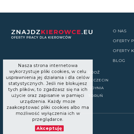
O NAS
OFERTY
OFERTY 
BLOG
Nasza strona internetowa
wykorzystuje pliki cookies, w celu
WARSZAWA
ŁÓDŹ
usprawnienia jej działania i dla celów
GDAŃSK
SZCZECIN
statystycznych. Jeśli nie blokujesz
BIAŁYSTOK
GDYNIA
tych plików, to zgadzasz się na ich
użycie oraz zapisanie w pamięci
KIELCE
TORUŃ
urządzenia. Każdy może
zaakceptować pliki cookies albo ma
możliwość wyłączenia ich w
przeglądarce.
Akceptuję