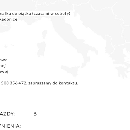
iałku do piątku (czasami w soboty)
 Radonice
łowe
nej
łowej
l. 508 356 472, zapraszamy do kontaktu.
AZDY:
B
IENIA: