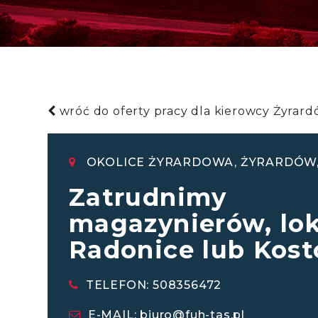
wróć do oferty pracy dla kierowcy Żyrar
OKOLICE ŻYRARDOWA, ŻYRARDÓW
Zatrudnimy
magazynierów, lok
Radonice lub Kos
TELEFON: 508356472
E-MAIL:
biuro@fuh-tas.pl