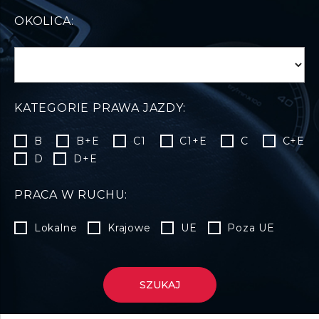
OKOLICA:
KATEGORIE PRAWA JAZDY:
B
B+E
C1
C1+E
C
C+E
D
D+E
PRACA W RUCHU:
Lokalne
Krajowe
UE
Poza UE
SZUKAJ