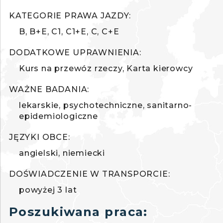
KATEGORIE PRAWA JAZDY:
B
B+E
C1
C1+E
C
C+E
DODATKOWE UPRAWNIENIA:
Kurs na przewóz rzeczy
Karta kierowcy
WAŻNE BADANIA:
lekarskie
psychotechniczne
sanitarno-
epidemiologiczne
JĘZYKI OBCE:
angielski
niemiecki
DOŚWIADCZENIE W TRANSPORCIE:
powyżej 3 lat
Poszukiwana praca: