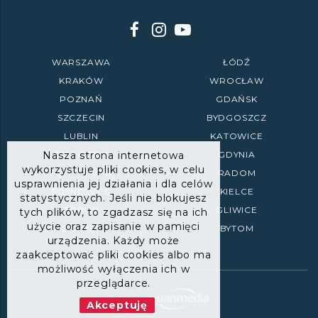
WARSZAWA
ŁÓDŹ
KRAKÓW
WROCŁAW
POZNAŃ
GDAŃSK
SZCZECIN
BYDGOSZCZ
LUBLIN
KATOWICE
Nasza strona internetowa
BIAŁYSTOK
GDYNIA
wykorzystuje pliki cookies, w celu
CZĘSTOCHOWA
RADOM
usprawnienia jej działania i dla celów
SOSNOWIEC
KIELCE
statystycznych. Jeśli nie blokujesz
TORUŃ
GLIWICE
tych plików, to zgadzasz się na ich
użycie oraz zapisanie w pamięci
ZABRZE
BYTOM
urządzenia. Każdy może
zaakceptować pliki cookies albo ma
możliwość wyłączenia ich w
przeglądarce.
Akceptuję