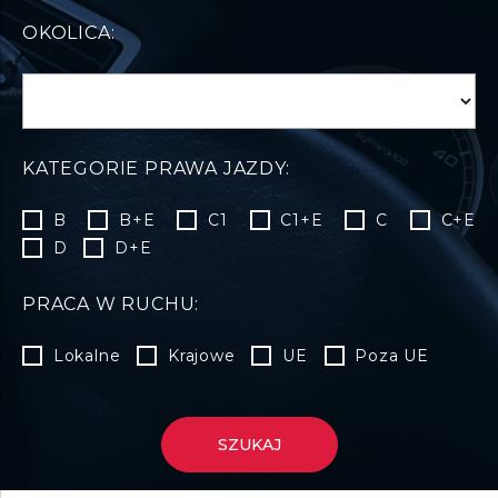
OKOLICA:
KATEGORIE PRAWA JAZDY:
B
B+E
C1
C1+E
C
C+E
D
D+E
PRACA W RUCHU:
Lokalne
Krajowe
UE
Poza UE
SZUKAJ